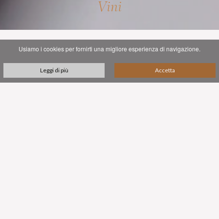
Vini
Usiamo i cookies per fornirti una migliore esperienza di navigazione.
Leggi di più
Accetta
I VINI
I tre vini dell'azienda sono la perfetta espressione della
filosofia e della missione di Viandante del Cielo: sofisticati,
squisiti, unici.
A Viandante del Cielo abbiamo evitato i rigidi regolamenti
DOC e DOCG italiani, che possono limitare la
sperimentazione e l'innovazione, e che spesso non riescono a
riconoscere il contributo cruciale di varietà autoctone rare
presenti in una regione da tempo immemorabile - come le
quattro che formano il blend del Pristinvm.
Noi invece (come alcuni dei più celebrati "Supertuscan")