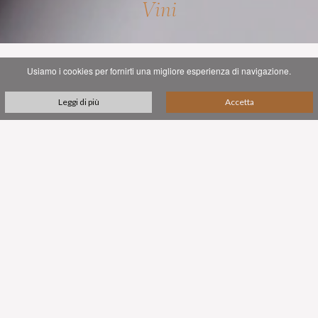
Vini
Usiamo i cookies per fornirti una migliore esperienza di navigazione.
Leggi di più
Accetta
I VINI
I tre vini dell'azienda sono la perfetta espressione della
filosofia e della missione di Viandante del Cielo: sofisticati,
squisiti, unici.
A Viandante del Cielo abbiamo evitato i rigidi regolamenti
DOC e DOCG italiani, che possono limitare la
sperimentazione e l'innovazione, e che spesso non riescono a
riconoscere il contributo cruciale di varietà autoctone rare
presenti in una regione da tempo immemorabile - come le
quattro che formano il blend del Pristinvm.
Noi invece (come alcuni dei più celebrati "Supertuscan")