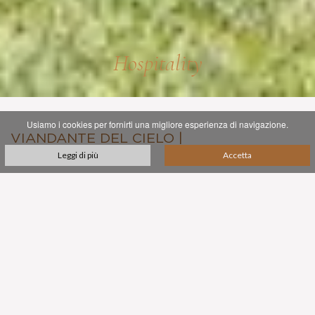
Hospitality
Usiamo i cookies per fornirti una migliore esperienza di navigazione.
VIANDANTE DEL CIELO |
APPARTAMENTO
Leggi di più
Accetta
L'appartamento si trova al primo piano della nostra azienda
vinicola ed è circondato da uliveti e vigneti.
Dispone di una bellissima terrazza con vista sulla valle ed è il
luogo perfetto per un soggiorno rilassante, dove è anche
possibile prenotare una visita privata della proprietà e una
degustazione di vini.